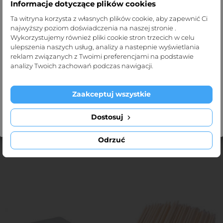
Informacje dotyczące plików cookies
Strona dla profesjonalistów
Ta witryna korzysta z własnych plików cookie, aby zapewnić Ci
najwyższy poziom doświadczenia na naszej stronie .
Strona def-pol.pl przeznaczona jest dla
Wykorzystujemy również pliki cookie stron trzecich w celu
Paski do depilacji, 2 rozmiary
Paski do depilacji w rolce
profesjonalistów medycznych.
ulepszenia naszych usług, analizy a nastepnie wyświetlania
Cena
Cena
15,50 zł
30,00 zł
reklam związanych z Twoimi preferencjami na podstawie
Klikając „Tak, potwierdzam” oświadczasz, że jesteś taką
analizy Twoich zachowań podczas nawigacji.
osobą.
8cmx20cm
8cmx30cm
Zaakceptuj wszystkie
Wyjdź
Tak, potwierdzam
Dostosuj
DODAJ DO KOSZYKA
DODAJ DO KOSZYKA
Odrzuć