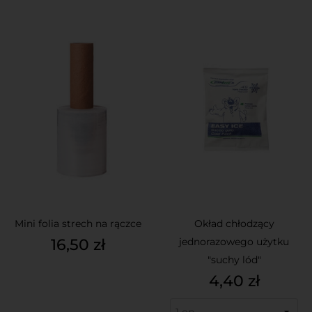
Mini folia strech na rączce
Okład chłodzący
Cena
16,50 zł
jednorazowego użytku
"suchy lód"
Cena
4,40 zł