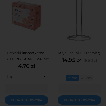
Patyczki kosmetyczne -
Stojak na rolki, 2 rozmiary
Cena
Cena
COTTON ORGANIC 200 szt
14,95 zł
18,50 zł
podsta
Cena
4,70 zł
25 cm
40 cm
DODAJ DO KOSZYKA
DODAJ DO KOSZYKA