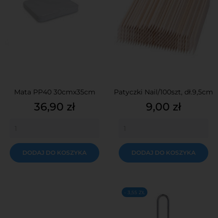
Mata PP40 30cmx35cm
Patyczki Nail/100szt, dł.9,5cm
Cena
Cena
36,90 zł
9,00 zł
DODAJ DO KOSZYKA
DODAJ DO KOSZYKA
- 3,55 ZŁ