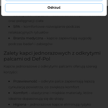
sytuacjach, gdzie liczy się komfort stóp:
Odrzuć
Salony kosmetyczne
– idealne do zabiegów na stopy
oraz pielęgnacji ciała
SPA
– komfortowe rozwiązanie podczas
relaksacyjnych rytuałów
Branża medyczna
– kapcie zapewniają wygodę
podczas badań i zabiegów
Zalety kapci jednorazowych z odkrytymi
palcami od Def-Pol
Kapcie jednorazowe z odkrytymi palcami oferują szereg
korzyści:
Przewiewność
– odkryte palce zapewniają lepszą
cyrkulację powietrza, co zwiększa komfort
Komfort
– elastyczne i miękkie materiały, które
idealnie dopasowują się do stopy
Higiena
– jednorazowe kapcie eliminują ryzyko