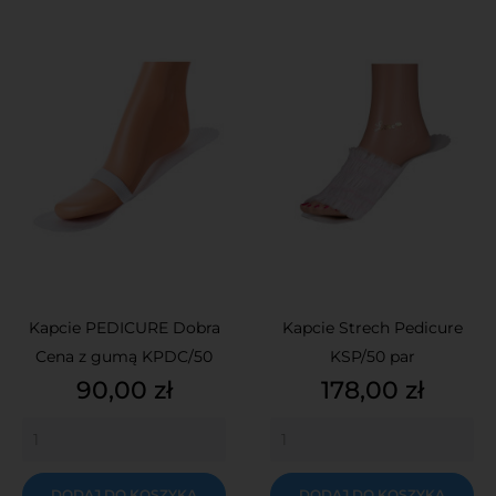
Kapcie PEDICURE Dobra
Kapcie Strech Pedicure
Cena z gumą KPDC/50
KSP/50 par
Cena
Cena
90,00 zł
178,00 zł
DODAJ DO KOSZYKA
DODAJ DO KOSZYKA