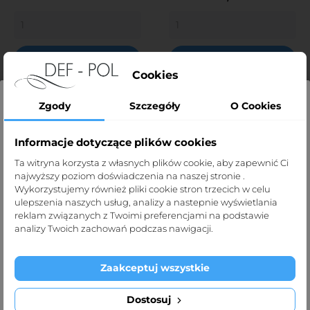
DODAJ DO KOSZYKA
DODAJ DO KOSZYKA
Cookies
Zgody
Szczegóły
O Cookies
Kapcie jednorazowe z odkrytymi
Informacje dotyczące plików cookies
Strona dla profesjonalistów
palcami – komfort i przewiewność
Ta witryna korzysta z własnych plików cookie, aby zapewnić Ci
najwyższy poziom doświadczenia na naszej stronie .
Jednorazowe kapcie z odkrytymi palcami oferowane przez
Strona def-pol.pl przeznaczona jest dla
Wykorzystujemy również pliki cookie stron trzecich w celu
Def-Pol
to doskonałe rozwiązanie dla gabinetów
profesjonalistów medycznych.
ulepszenia naszych usług, analizy a nastepnie wyświetlania
kosmetycznych, medycznych oraz SPA. Zapewniają wygodę
reklam związanych z Twoimi preferencjami na podstawie
Klikając „Tak, potwierdzam” oświadczasz, że jesteś taką
i przewiewność, a także pełną higienę podczas
analizy Twoich zachowań podczas nawigacji.
osobą.
różnorodnych zabiegów.
Zaakceptuj wszystkie
Zastosowanie kapci jednorazowych z
Wyjdź
Tak, potwierdzam
odkrytymi palcami
Dostosuj
Kapcie z odkrytymi palcami są idealnym wyborem w