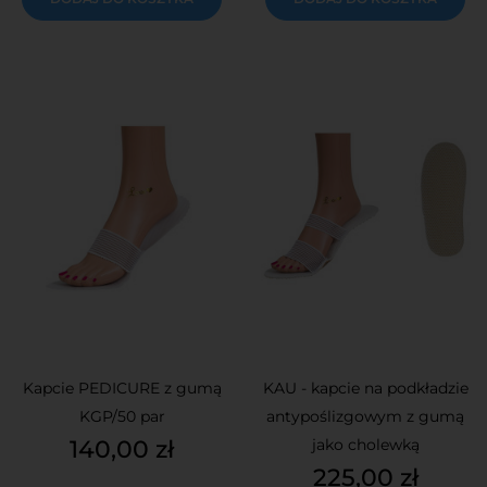
Kapcie PEDICURE z gumą
KAU - kapcie na podkładzie
KGP/50 par
antypoślizgowym z gumą
Cena
140,00 zł
jako cholewką
Cena
225,00 zł