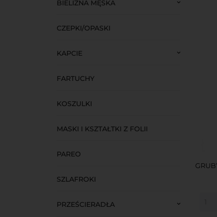
BIELIZNA MĘSKA
keyboard_arrow_down
CZEPKI/OPASKI
KAPCIE
keyboard_arrow_down
FARTUCHY
KOSZULKI
MASKI I KSZTAŁTKI Z FOLII
PAREO
GRUBY
SZLAFROKI
PRZEŚCIERADŁA
keyboard_arrow_down