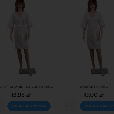
 SZLAFROK CLASSICT100/KR
Szlafrok EKO/KR
Cena
Cena
13,95 zł
10,00 zł
DODAJ DO KOSZYKA
DODAJ DO KOSZ