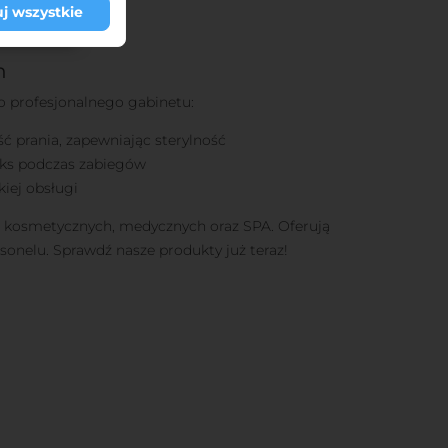
w sylwetek
j wszystkie
kie i praktyczne
h
 profesjonalnego gabinetu:
ć prania, zapewniając sterylność
aks podczas zabiegów
iej obsługi
w kosmetycznych, medycznych oraz SPA. Oferują
rsonelu. Sprawdź nasze produkty już teraz!