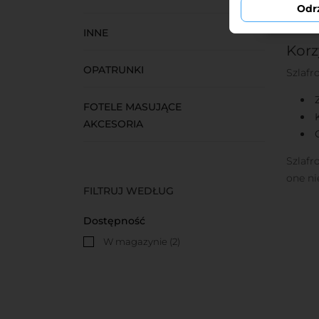
Odr
INNE
Korz
OPATRUNKI
Szlafr
FOTELE MASUJĄCE
AKCESORIA
Szlafr
one ni
FILTRUJ WEDŁUG
Dostępność
W magazynie
(2)