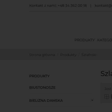
Kontakt z nami:
+48 34 362 00 18
|
kontakt@d
PRODUKTY
KATEGO
Strona główna
Produkty
Szlafroki
Szl
PRODUKTY
BIUSTONOSZE
Jest
BIELIZNA DAMSKA
keyboard_arrow_down