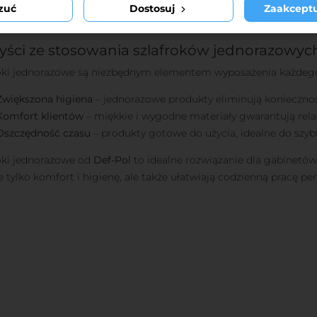
Uniwersalny rozmiar
– szlafroki są dopasowane do różnych typó
zuć
Dostosuj
Zaakceptu
Łatwość użytkowania
– wygodne do zakładania i zdejmowania, lek
yści ze stosowania szlafroków jednorazowyc
oki jednorazowe są niezbędnym elementem wyposażenia każdego
Zwiększona higiena
– jednorazowe produkty eliminują koniecznoś
Komfort klientów
– miękkie i wygodne materiały gwarantują rel
Oszczędność czasu
– produkty gotowe do użycia, idealne do szybk
oki jednorazowe od
Def-Pol
to idealne rozwiązanie dla gabinetó
e tylko komfort i higienę, ale także ułatwiają codzienną pracę pe