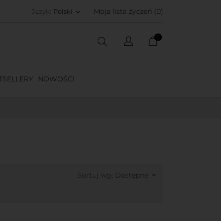
Moja lista życzeń (
0
)
Język:
Polski
keyboard_arrow_down
0
TSELLERY
NOWOŚCI
Sortuj wg:
Dostępne
keyboard_arrow_down