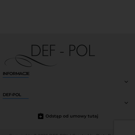
INFORMACJE

DEF-POL

assignment_return
Odstąp od umowy tutaj