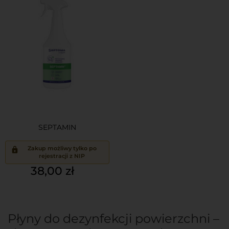
SEPTAMIN
Zakup możliwy tylko po
rejestracji z NIP
Cena
38,00 zł
Płyny do dezynfekcji powierzchni –