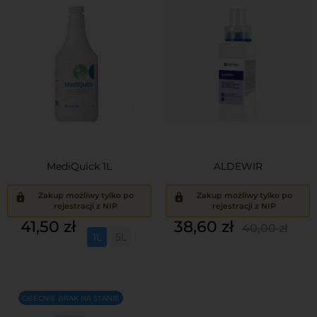
MediQuick 1L
ALDEWIR
Zakup możliwy tylko po
Zakup możliwy tylko po
rejestracji z NIP
rejestracji z NIP
Cena
Cena
Cena
41,50 zł
38,60 zł
40,00 zł
1L
5L
podstaw
OBECNIE BRAK NA STANIE