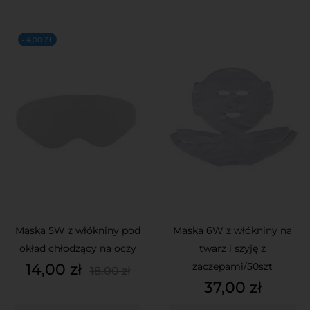
- 4,00 ZŁ
Maska 5W z włókniny pod
Maska 6W z włókniny na
okład chłodzący na oczy
twarz i szyję z
Cena
Cena
14,00 zł
zaczepami/50szt
18,00 zł
podstawowa
Cena
37,00 zł