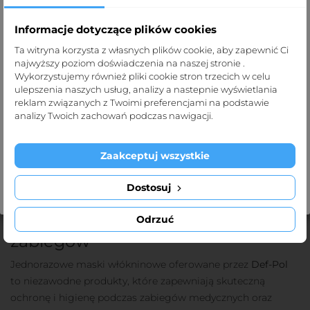
Cena
24,70 zł
kolory
Informacje dotyczące plików cookies
Strona dla profesjonalistów
Cena
8,00 zł
Ta witryna korzysta z własnych plików cookie, aby zapewnić Ci
Mała
Duża
najwyższy poziom doświadczenia na naszej stronie .
Biały
czarny
Niebieski
Strona def-pol.pl przeznaczona jest dla
Wykorzystujemy również pliki cookie stron trzecich w celu
profesjonalistów medycznych.
ulepszenia naszych usług, analizy a nastepnie wyświetlania
reklam związanych z Twoimi preferencjami na podstawie
Klikając „Tak, potwierdzam” oświadczasz, że jesteś taką
analizy Twoich zachowań podczas nawigacji.
DODAJ DO KOSZYKA
DODAJ DO KOSZYKA
osobą.
Zaakceptuj wszystkie
Wyjdź
Tak, potwierdzam
Dostosuj
Maski włókninowe jednorazowe –
ochrona i komfort podczas
Odrzuć
zabiegów
Jednorazowe maski włókninowe oferowane przez
Def-Pol
to niezawodne produkty, które zapewniają skuteczną
ochronę i higienę podczas zabiegów medycznych oraz