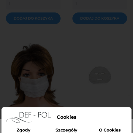
DODAJ DO KOSZYKA
DODAJ DO KOSZYKA
Cookies
Maski ochronne dla
Maska 1W, 2 rozmiary/50szt
Zgody
Szczegóły
O Cookies
personelu z gumkami- 3