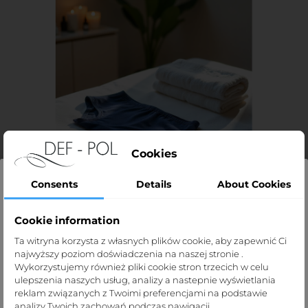
Cookies
Consents
Details
About Cookies
Cookie information
Strona dla profesjonalistów
Ta witryna korzysta z własnych plików cookie, aby zapewnić Ci
najwyższy poziom doświadczenia na naszej stronie .
Strona def-pol.pl przeznaczona jest dla
Wykorzystujemy również pliki cookie stron trzecich w celu
profesjonalistów medycznych.
ulepszenia naszych usług, analizy a nastepnie wyświetlania
reklam związanych z Twoimi preferencjami na podstawie
Klikając „Tak, potwierdzam” oświadczasz, że jesteś taką
analizy Twoich zachowań podczas nawigacji.