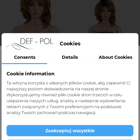
Cookies
Consents
Details
About Cookies
Cookie information
Strona dla profesjonalistów
Eco bra white/10 pcs
Bra Classic black individually
Ta witryna korzysta z własnych plików cookie, aby zapewnić Ci
Price
zł21.00
packed/10pcs
najwyższy poziom doświadczenia na naszej stronie .
Strona def-pol.pl przeznaczona jest dla
Price
zł30.50
Wykorzystujemy również pliki cookie stron trzecich w celu
profesjonalistów medycznych.
ulepszenia naszych usług, analizy a nastepnie wyświetlania
reklam związanych z Twoimi preferencjami na podstawie
Klikając „Tak, potwierdzam” oświadczasz, że jesteś taką
analizy Twoich zachowań podczas nawigacji.
osobą.
ADD TO CART
ADD TO CART
Zaakceptuj wszystkie
Exit
I'm over 1