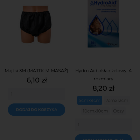
Majtki 3M (MAJTK-M-MASAŻ)
Hydro Aid okład żelowy, 4
Cena
6,10 zł
rozmiary
Cena
8,20 zł
5cmx9cm
7cmx12cm
DODAJ DO KOSZYKA
10cmx10cm
Oczy