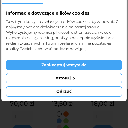
Informacje dotyczące plików cookies
Strona dla profesjonalistów
Ta witryna korzysta z własnych plików cookie, aby zapewnić Ci
najwyższy poziom doświadczenia na naszej stronie .
Strona def-pol.pl przeznaczona jest dla
Wykorzystujemy również pliki cookie stron trzecich w celu
profesjonalistów medycznych.
ulepszenia naszych usług, analizy a nastepnie wyświetlania
reklam związanych z Twoimi preferencjami na podstawie
Klikając „Tak, potwierdzam” oświadczasz, że jesteś taką
analizy Twoich zachowań podczas nawigacji.
osobą.
Zaakceptuj wszystkie
Wyjdź
Tak, potwierdzam
Ręcznik
PCP-2
Serwetki
Dostosuj
VISKOZA
33cmx20mb
do
rolka
biga co
demakijażu
Odrzuć
50cmx70cm/50szt
50cm
perforowane


Cena
Cena
Cena
70,00 zł
13,50 zł
18,00 zł
Biały
Pomarańczowy
Niebieski
Zielony
DODAJ
DODAJ