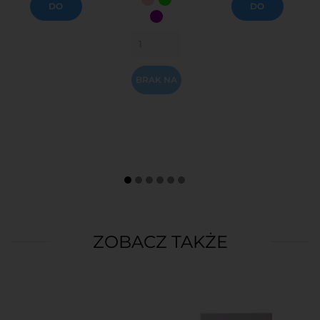
Różowy
lemon
DO
DO
fiolet
KOSZYKA
KOSZYKA
OBECNIE
BRAK NA
STANIE
ZOBACZ TAKŻE