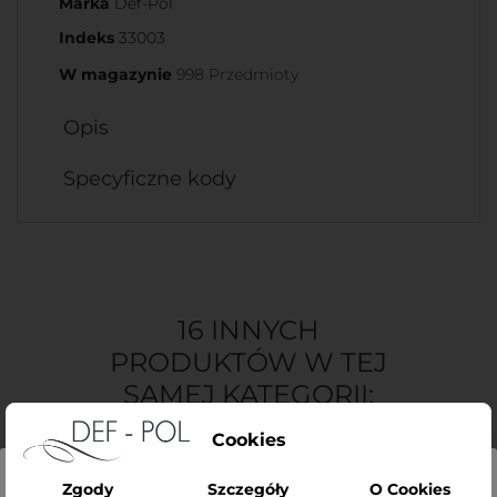
Marka
Def-Pol
Indeks
33003
W magazynie
998 Przedmioty
Opis
Specyficzne kody
16 INNYCH
PRODUKTÓW W TEJ
SAMEJ KATEGORII:
Cookies
Zgody
Szczegóły
O Cookies